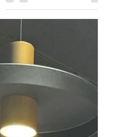
Belmonte: Wykwintna hiszpańska
kuchnia w Andorze