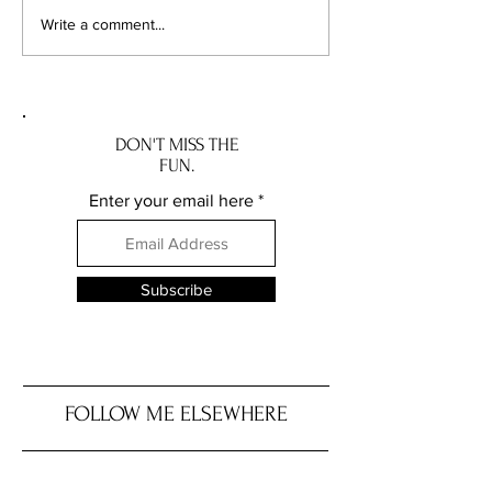
Taberna Angel Belmonte:
Can Manel: A Tast
Write a comment...
Refined Spanish Dining in
Traditional Andor
Andorra. Taberna Angel
Manel: Smak trady
Belmonte: Wykwintna
Andory
hiszpańska kuchnia w
Andorze
DON'T MISS THE
FUN.
Enter your email here
Subscribe
FOLLOW ME ELSEWHERE