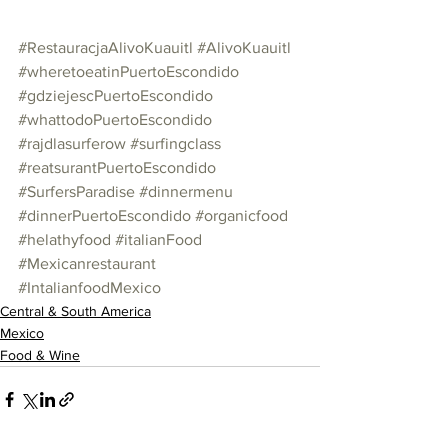
#RestauracjaAlivoKuauitl
#AlivoKuauitl
#wheretoeatinPuertoEscondido
#gdziejescPuertoEscondido
#whattodoPuertoEscondido
#rajdlasurferow
#surfingclass
#reatsurantPuertoEscondido
#SurfersParadise
#dinnermenu
#dinnerPuertoEscondido
#organicfood
#helathyfood
#italianFood
#Mexicanrestaurant
#IntalianfoodMexico
Central & South America
Mexico
Food & Wine