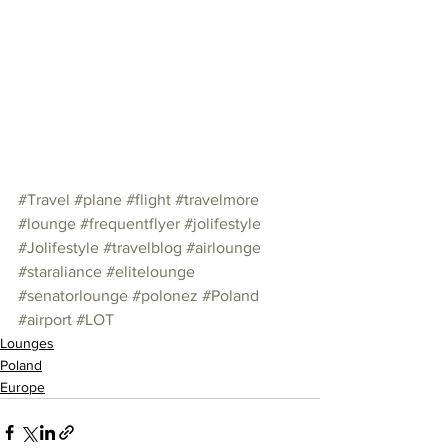
#Travel
#plane
#flight
#travelmore
#lounge
#frequentflyer
#jolifestyle
#Jolifestyle
#travelblog
#airlounge
#staraliance
#elitelounge
#senatorlounge
#polonez
#Poland
#airport
#LOT
Lounges
Poland
Europe