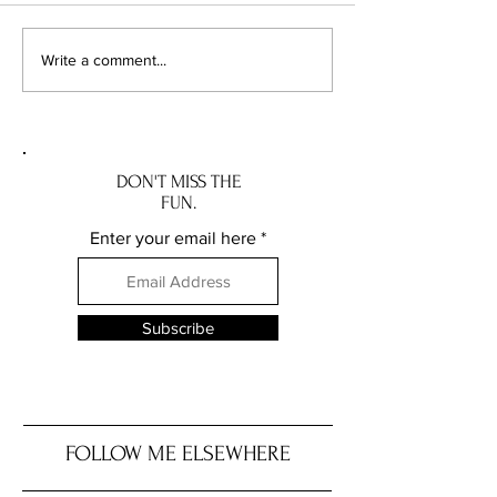
Taberna Angel Belmonte:
Can Manel: A Tast
Write a comment...
Refined Spanish Dining in
Traditional Andor
Andorra. Taberna Angel
Manel: Smak trady
Belmonte: Wykwintna
Andory
hiszpańska kuchnia w
Andorze
DON'T MISS THE
FUN.
Enter your email here
Subscribe
FOLLOW ME ELSEWHERE