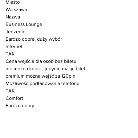
Miasto                                                    
Warszawa         
Nazwa                                                    
Business Lounge
Jedzenie                                                 
Bardzo dobre, duży wybór
Internet                                                  
TAK
Cena wejścia dla osob bez biletu        
nie można kupić , jedynie mając bilet 
premium można wejść za 120pln 
Możliwość podładowania telefonu        
TAK
Comfort                                                  
Bardzo dobry