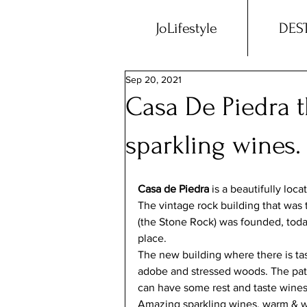
JoLifestyle
DES
Sep 20, 2021
Casa De Piedra t
sparkling wines.
Casa de Piedra
 is a beautifully loc
The vintage rock building that was 
(the Stone Rock) was founded, today
place.
The new building where there is tas
adobe and stressed woods. The patio
can have some rest and taste wines 
Amazing sparkling wines, warm & w