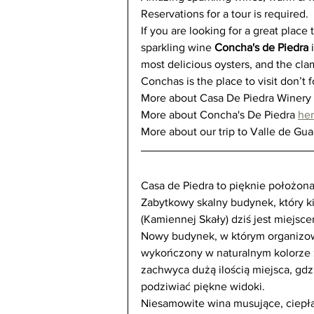
Reservations for a tour is required.
If you are looking for a great plac
sparkling wine 
Concha's de Piedra
 
most delicious oysters, and the cla
Conchas is the place to visit don’t 
More about Casa De Piedra Winery 
More about Concha's De Piedra 
her
More about our trip to Valle de Gu
Casa de Piedra to pięknie położona
Zabytkowy skalny budynek, który ki
(Kamiennej Skały) dziś jest miejsce
Nowy budynek, w którym organizowa
wykończony w naturalnym kolorze zi
zachwyca dużą ilością miejsca, gd
podziwiać piękne widoki.
Niesamowite wina musujące, ciepła 