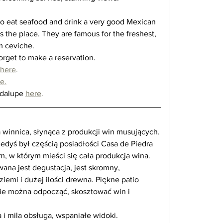
e to eat seafood and drink a very good Mexican 
is the place. They are famous for the freshest, 
m ceviche.
forget to make a reservation.
here
.
e.
adalupe 
here
.
 winnica, słynąca z produkcji win musujących.
edyś był częścią posiadłości Casa de Piedra 
m, w którym mieści się cała produkcja wina.
na jest degustacja, jest skromny, 
emi i dużej ilości drewna. Piękne patio 
zie można odpocząć, skosztować win i 
i mila obsługa, wspaniałe widoki.