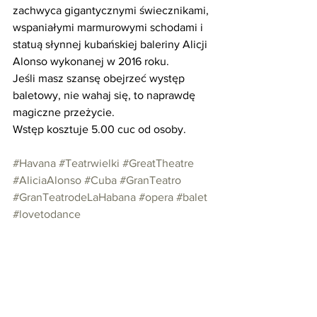
zachwyca gigantycznymi świecznikami, 
wspaniałymi marmurowymi schodami i 
statuą słynnej kubańskiej baleriny Alicji 
Alonso wykonanej w 2016 roku.
Jeśli masz szansę obejrzeć występ 
baletowy, nie wahaj się, to naprawdę 
magiczne przeżycie.
Wstęp kosztuje 5.00 cuc od osoby.
#Havana
#Teatrwielki
#GreatTheatre
#AliciaAlonso
#Cuba
#GranTeatro
#GranTeatrodeLaHabana
#opera
#balet
#lovetodance