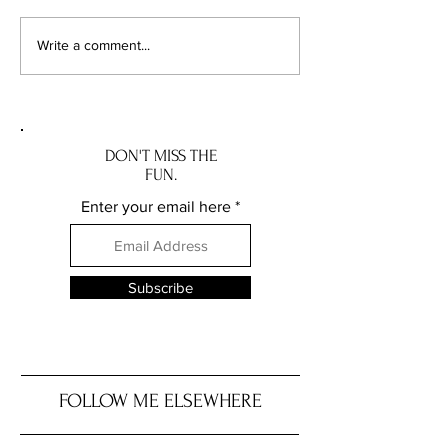
Taberna Angel Belmonte:
Can Manel: A Tast
Write a comment...
Refined Spanish Dining in
Traditional Andor
Andorra. Taberna Angel
Manel: Smak trady
Belmonte: Wykwintna
Andory
hiszpańska kuchnia w
Andorze
DON'T MISS THE
FUN.
Enter your email here
Subscribe
FOLLOW ME ELSEWHERE