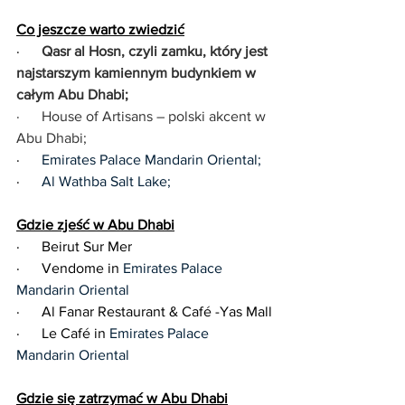
Co jeszcze warto zwiedzić
·      
Qasr al Hosn, czyli zamku, który jest 
najstarszym kamiennym budynkiem w 
całym Abu Dhabi;
·      House of Artisans – polski akcent w 
Abu Dhabi;
·      
Emirates Palace Mandarin Oriental;
·      
Al Wathba Salt Lake;
Gdzie zjeść w Abu Dhabi
·      Beirut Sur Mer
·      Vendome in 
Emirates Palace 
Mandarin Oriental
·      Al Fanar Restaurant & Café -Yas Mall
·      Le Café in 
Emirates Palace 
Mandarin Oriental
Gdzie się zatrzymać w Abu Dhabi