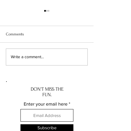
Comments
Taberna Angel Belmonte:
Can Manel: A Tast
Write a comment...
Refined Spanish Dining in
Traditional Andor
Andorra. Taberna Angel
Manel: Smak trady
Belmonte: Wykwintna
Andory
hiszpańska kuchnia w
Andorze
DON'T MISS THE
FUN.
Enter your email here
Subscribe