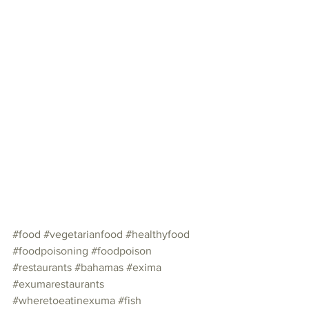
#food
#vegetarianfood
#healthyfood
#foodpoisoning
#foodpoison
#restaurants
#bahamas
#exima
#exumarestaurants
#wheretoeatinexuma
#fish