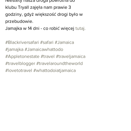
Niestety nasza droga powrotna do 
klubu Tryall zajęła nam prawie 3 
godziny, gdyż większość drogi było w 
przebudowie.   
Jamajka w 14 dni - co robić więcej 
tutaj.
#Blackriversafari
#safari
#Jamaica
#jamajka
#Jamaicawhattodo
#Appletonestate
#travel
#traveljamaica
#travelblogger
#travelaroundtheworld
#lovetotravel
#whattodoiatjamaica