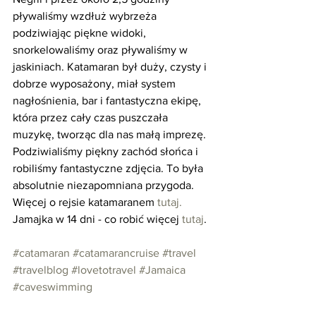
pływaliśmy wzdłuż wybrzeża 
podziwiając piękne widoki, 
snorkelowaliśmy oraz pływaliśmy w 
jaskiniach. Katamaran był duży, czysty i 
dobrze wyposażony, miał system 
nagłośnienia, bar i fantastyczna ekipę, 
która przez cały czas puszczała 
muzykę, tworząc dla nas małą imprezę. 
Podziwialiśmy piękny zachód słońca i 
robiliśmy fantastyczne zdjęcia. To była 
absolutnie niezapomniana przygoda.
Więcej o rejsie katamaranem 
tutaj.
Jamajka w 14 dni - co robić więcej 
tutaj
.
#catamaran
#catamarancruise
#travel
#travelblog
#lovetotravel
#Jamaica
#caveswimming