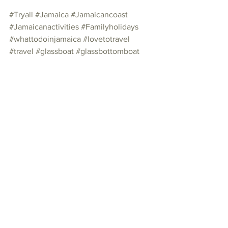
#Tryall
#Jamaica
#Jamaicancoast
#Jamaicanactivities
#Familyholidays
#whattodoinjamaica
#lovetotravel
#travel
#glassboat
#glassbottomboat