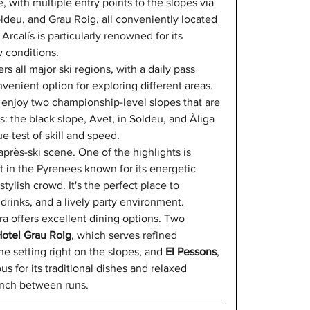
e, with multiple entry points to the slopes via 
oldeu, and Grau Roig, all conveniently located 
 Arcalís is particularly renowned for its 
 conditions. 
s all major ski regions, with a daily pass 
venient option for exploring different areas. 
 enjoy two championship-level slopes that are 
: the black slope, Avet, in Soldeu, and Àliga 
ue test of skill and speed. 
après-ski scene. One of the highlights is 
ot in the Pyrenees known for its energetic 
tylish crowd. It's the perfect place to 
 drinks, and a lively party environment. 
a offers excellent dining options. Two 
otel Grau Roig
, which serves refined 
e setting right on the slopes, and 
El Pessons
, 
us for its traditional dishes and relaxed 
unch between runs. 