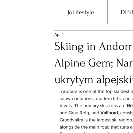
JoLifestyle
DES
Apr 1
Skiing in Andorr
Alpine Gem; Nar
ukrytym alpejsk
Andorra is one of the top ski desti
snow conditions, modern lifts, and a 
levels. The primary ski areas are 
Gr
and Grau Roig, and 
Vallnord
, consi
Grandvalira is the largest ski regio
alongside the main road that runs a