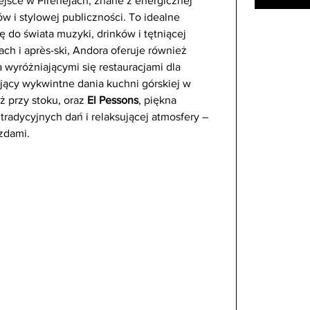
ejsce w Pirenejach, znane z energicznej 
 i stylowej publiczności. To idealne 
ę do świata muzyki, drinków i tętniącej 
ch i après-ski, Andora oferuje również 
wyróżniającymi się restauracjami dla 
jący wykwintne dania kuchni górskiej w 
 przy stoku, oraz 
El Pessons
, piękna 
 tradycyjnych dań i relaksującej atmosfery – 
zdami.