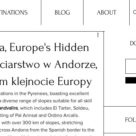
TINATIONS
BLOG
ABOUT
DO
a, Europe's Hidden
ciarstwo w Andorze,
im klejnocie Europy
nations in the Pyrenees, boasting excellent 
diverse range of slopes suitable for all skill 
andvalira
, which includes El Tarter, Soldeu, 
sting of Pal Arinsal and Ordino Arcalís. 
FOL
n, with over 300 km of slopes, stretching 
cross Andorra from the Spanish border to the 