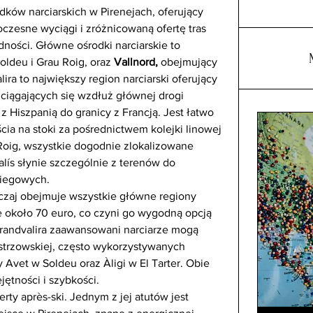
dków narciarskich w Pirenejach, oferujący 
zesne wyciągi i zróżnicowaną ofertę tras 
dności. Główne ośrodki narciarskie to 
oldeu i Grau Roig, oraz 
Vallnord,
 obejmujący 
alira to największy region narciarski oferujący 
zciągających się wzdłuż głównej drogi 
 Hiszpanią do granicy z Francją. Jest łatwo 
ia na stoki za pośrednictwem kolejki linowej 
 Roig, wszystkie dogodnie zlokalizowane 
calís słynie szczególnie z terenów do 
niegowych. 
czaj obejmuje wszystkie główne regiony 
je około 70 euro, co czyni go wygodną opcją 
randvalira zaawansowani narciarze mogą 
istrzowskiej, często wykorzystywanych 
 Avet w Soldeu oraz Àligi w El Tarter. Obie 
ętności i szybkości. 
rty après-ski. Jednym z jej atutów jest 