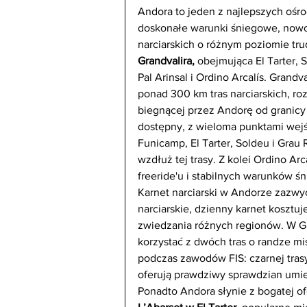
Andora to jeden z najlepszych ośro
doskonałe warunki śniegowe, nowoc
narciarskich o różnym poziomie tru
Grandvalira,
 obejmująca El Tarter, S
Pal Arinsal i Ordino Arcalís. Grandv
ponad 300 km tras narciarskich, ro
biegnącej przez Andorę od granicy z
dostępny, z wieloma punktami wejśc
Funicamp, El Tarter, Soldeu i Grau
wzdłuż tej trasy. Z kolei Ordino Ar
freeride'u i stabilnych warunków ś
Karnet narciarski w Andorze zazwy
narciarskie, dzienny karnet kosztu
zwiedzania różnych regionów. W G
korzystać z dwóch tras o randze m
podczas zawodów FIS: czarnej trasy
oferują prawdziwy sprawdzian umiej
Ponadto Andora słynie z bogatej ofe