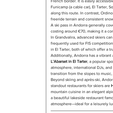
French border. It is easily accessibl
Funicamp (a cable car), El Tarter, S
along this route. In contrast, Ordino
freeride terrain and consistent snow
A ski pass in Andorra generally cover
costing around €70, making it a con
In Grandvalira, advanced skiers can
frequently used for FIS competitions
in El Tarter, both of which offer a tr
Additionally, Andorra has a vibrant 
L’Abarset in El Tarter
, a popular sp
atmosphere, international DJs, and s
transition from the slopes to music,
Beyond skiing and après-ski, Andorr
standout restaurants for skiers are 
H
mountain cuisine in an elegant alpin
a beautiful lakeside restaurant famo
atmosphere—ideal for a leisurely l