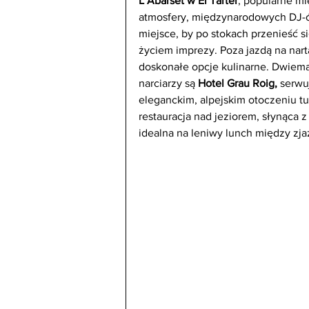
L’Abarset w El Tarter
, popularne mi
atmosfery, międzynarodowych DJ-ów
miejsce, by po stokach przenieść si
życiem imprezy. Poza jazdą na narta
doskonałe opcje kulinarne. Dwiema 
narciarzy są 
Hotel Grau Roig,
 serwu
eleganckim, alpejskim otoczeniu tuż
restauracja nad jeziorem, słynąca z
idealna na leniwy lunch między zja