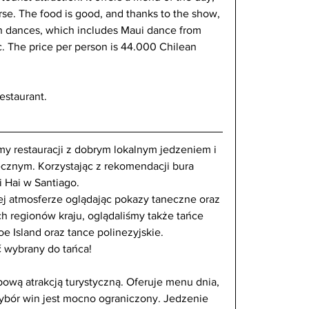
se. The food is good, and thanks to the show, 
an dances, which includes Maui dance from 
. The price per person is 44.000 Chilean 
restaurant.
my restauracji z dobrym lokalnym jedzeniem i 
nym. Korzystając z rekomendacji bura 
i Hai w Santiago.
ej atmosferze oglądając pokazy taneczne oraz 
 regionów kraju, oglądaliśmy także tańce 
oe Island oraz tance polinezyjskie.
 wybrany do tańca!
ypową atrakcją turystyczną. Oferuje menu dnia, 
bór win jest mocno ograniczony. Jedzenie 