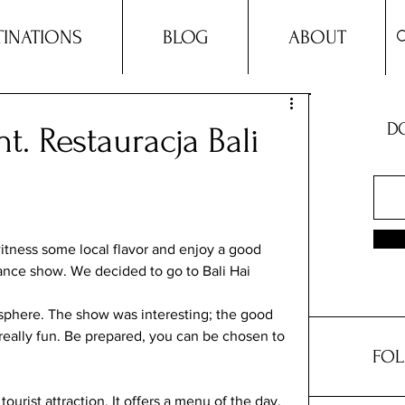
TINATIONS
BLOG
ABOUT
DO
nt. Restauracja Bali
witness some local flavor and enjoy a good 
ance show. We decided to go to Bali Hai 
osphere. The show was interesting; the good 
eally fun. Be prepared, you can be chosen to 
FOL
tourist attraction. It offers a menu of the day, 