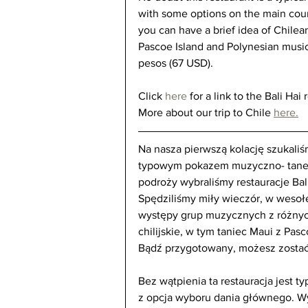
with some options on the main cour
you can have a brief idea of Chile
Pascoe Island and Polynesian music
pesos (67 USD).
Click 
here
 for a link to the Bali Hai 
More about our trip to Chile
here.
Na nasza pierwszą kolację szukaliś
typowym pokazem muzyczno- tanecz
podroży wybraliśmy restauracje Bal
Spędziliśmy miły wieczór, w wesoł
występy grup muzycznych z różnych
chilijskie, w tym taniec Maui z Pasc
Bądź przygotowany, możesz zostać
Bez wątpienia ta restauracja jest t
z opcja wyboru dania głównego. Wy