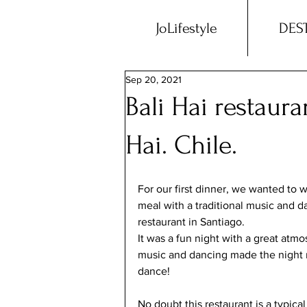
JoLifestyle
DES
Sep 20, 2021
Bali Hai restaura
Hai. Chile.
For our first dinner, we wanted to 
meal with a traditional music and d
restaurant in Santiago.
It was a fun night with a great atm
music and dancing made the night r
dance!
No doubt this restaurant is a typical 