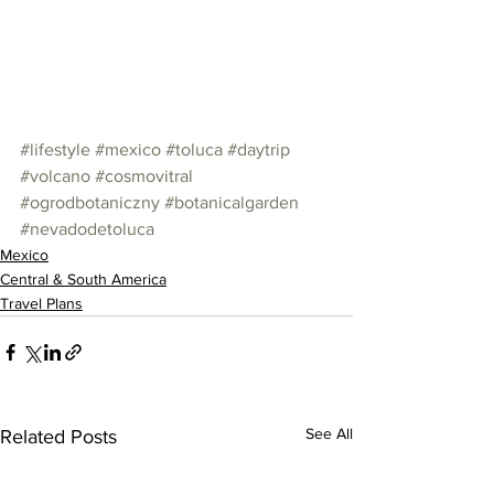
#lifestyle
#mexico
#toluca
#daytrip
#volcano
#cosmovitral
#ogrodbotaniczny
#botanicalgarden
#nevadodetoluca
Mexico
Central & South America
Travel Plans
See All
Related Posts